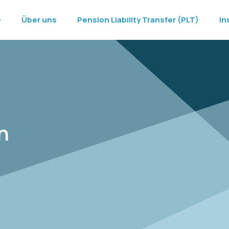
e
Über uns
Pension Liability Transfer (PLT)
In
n